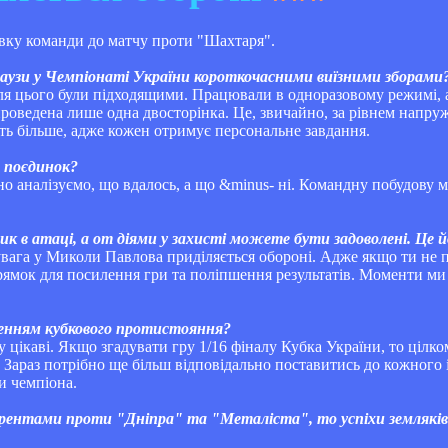
овку команди до матчу проти "Шахтаря".
 паузи у Чемпіонаті України короткочасними виїзними зборами
ля цього були підходящими. Працювали в одноразовому режимі, 
проведена лише одна двосторінка. Це, звичайно, за рівнем напру
іть більше, адже кожен отримує персональне завдання.
 поєдинок?
ьно аналізуємо, що вдалось, а що &minus- ні. Командну побудову
ик в атаці, а от діями у захисті можете бути задоволені. Це й
 увага у Миколи Павлова приділяється обороні. Адже якщо ти не 
прямок для посилення гри та поліпшення результатів. Моменти м
енням кубкового протистояння?
цікаві. Якщо згадувати гру 1/16 фіналу Кубка України, то цілко
. Зараз потрібно ще більш відповідально поставитись до кожного
и чемпіона.
рентами проти "Дніпра" та "Металіста", то успіхи земляків