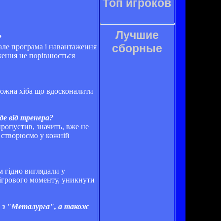
Топ игроков
Лучшие
?
сборные
але програма і навантаження
ження не порівнюється
 можна хіба що вдосконалити
де від тренера?
пропустив, значить, вже не
и створюємо у кожній
м гідно виглядали у
 ігрового моменту, уникнути
 з "Металурга", а також