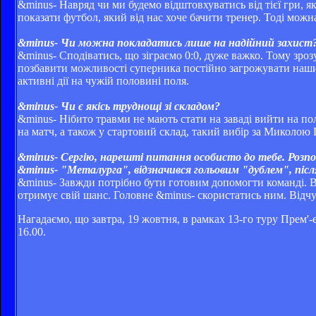
&minus- Навряд чи ми будемо відштовхуватись від тієї гри, 
показати футбол, який від нас хоче бачити тренер. Тоді можн
&minus- Чи можна покладатись лише на надійний захист
&minus- Сподіватись, що зіграємо 0:0, дуже важко. Тому зроз
позбавити можливості суперника постійно загрожувати нашим
активні дії на чужій половині поля.
&minus- Чи є якісь труднощі зі складом?
&minus- Нібито травми не мають стати на заваді вийти на по
на матч, а також у стартовий склад, такий вибір за Миколою
&minus- Сергію, нарешті питання особисто до тебе. Розпо
&minus- "Металурга", відзначився гольовим "дублем", після
&minus- Завжди потрібно бути готовим допомогти команді. Всі
отримує свій шанс. Головне &minus- скористатись ним. Відчув
Нагадаємо, що завтра, 19 жовтня, в рамках 13-го туру Прем'-
16.00.