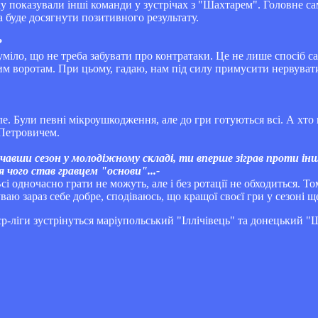
яку показували інші команди у зустрічах з "Шахтарем". Головне с
а буде досягнути позитивного результату.
?
уміло, що не треба забувати про контратаки. Це не лише спосіб са
 воротам. При цьому, гадаю, нам під силу примусити нервувати
ле. Були певні мікроушкодження, але до гри готуються всі. А хто
 Петровичем.
чавши сезон у молодіжному складі, ти вперше зіграв проти інш
 чого став гравцем "основи"...-
 одночасно грати не можуть, але і без ротації не обходиться. То
аю зараз себе добре, сподіваюсь, що кращої своєї гри у сезоні ще
єр-ліги зустрінуться маріупольський "Іллічівець" та донецький "Ш