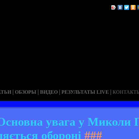
|
|
|
|
АТЬИ
ОБЗОРЫ
ВИДЕО
РЕЗУЛЬТАТЫ LIVE
КОНТАКТ
Основна увага у Миколи 
ляється обороні
###