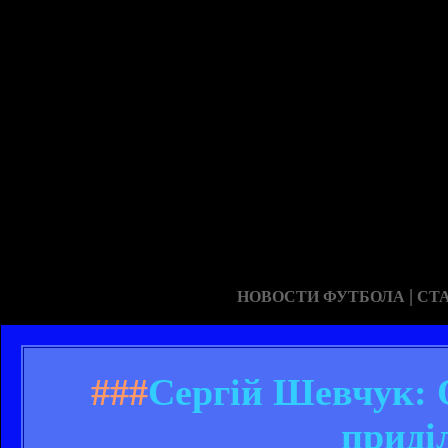
|
НОВОСТИ ФУТБОЛА
СТ
###
Сергій Шевчук: 
приді