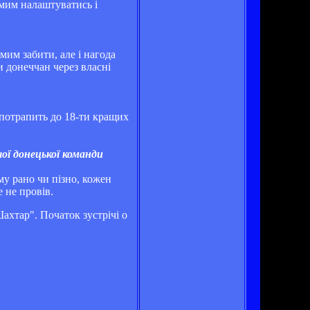
амим налаштуватись і
мим забити, але і нагода
 донеччан через власні
 потрапить до 18-ти кращих
ої донецької команди
му рано чи пізно, кожен
 не провів.
ахтар". Початок зустрічі о