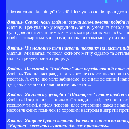
Півзахисник "Іллічівця" Сергій Шевчук розповів про підгот
&minus- Сергію, чому зрадили звичці заповнювати подібні
&minus- Тренувались у Маріуполі &minus- умови та погода д
були доволі інтенсивними. Замість контрольних матчів була 
навіть з товариськими іграми, однак викладаємось у них нав
&minus- Чи можливо тут награти тактику на наступний
&minus- Ми взагалі-то після кожного матчу сідаємо та детал
під час тренувального процесу.
&minus- На сьогодні "Іллічівець" має передостанній показн
&minus- Так, це насправді ні для кого не секрет, що основна
програв. А от те, що мало забиваємо, це є наш основний на
зустрічі, а забивати вдається не так багато.
&minus- Як гадаєш, зустріч з "Шахтарем" стане продовж
&minus- Поєдинки з "гірниками" завжди важкі, але при цьому 
першому таймі, а після перерви клас суперника дався взнаки
необов'язкових помилок і з хорошим настроєм відіграти прот
&minus- Якщо не брати втрати донеччан з прямими конку
"Карпат" можуть служити для вас прикладом...-