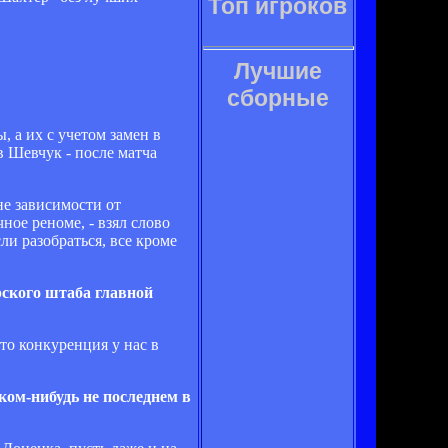
Топ игроков
Лучшие
сборные
 а их с учетом замен в
в Шевчук - после матча
не зависимости от
ое реноме, - взял слово
ли разобраться, все кроме
ерского штаба главной
что конкуренция у нас в
аком-нибудь не последнем в