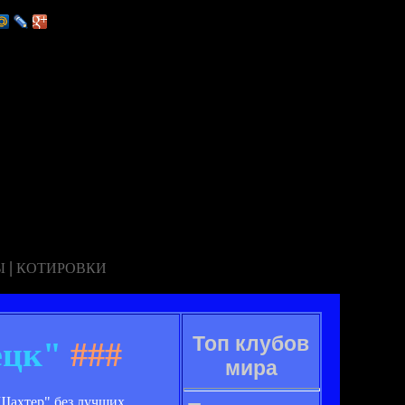
|
Ы
КОТИРОВКИ
Топ клубов
ецк"
###
мира
"Шахтер" без лучших