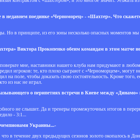
связан контрактом с «Шахтером», и это многое значит. Уезжать из
е в недавнем поединке «Черноморец» - «Шахтер». Что скажет
нды. Но в принципе, из его зоны несколько опасных моментов мы 
ахтера» Виктора Прокопенко обеим командам в этом матче не
, поверьте мне, наставники нашего клуба нам придумают в любом
едил игроков: те, кто плохо сыграют с «Черноморцем», могут не
л на поле, чтобы доказать свою состоятельность. Кроме того, е
кто из нас не играл.
сказывающего о перипетиях встречи в Киеве между «Динамо»
одобного не слышит. Да и тренеры промежуточных итогов в пере
дило - 3:1...
ь чемпионами Украины...-
ть, что в течение двух предыдущих сезонов золото окопалось в Дон