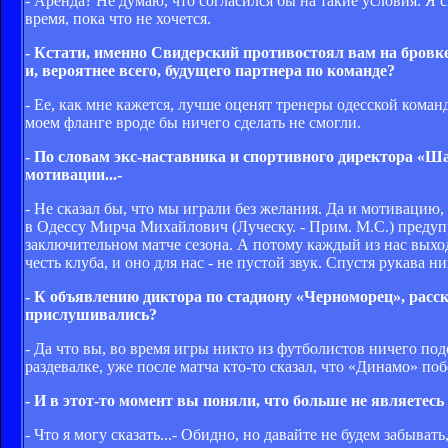
- Аренда? Не думаю, что согласился бы на такие условия. Я 
время, пока что не хочется.
- Кстати, именно Свидерский противостоял вам на бровк
и, вероятнее всего, будущего партнера по команде?
- Ее, как мне кажется, лучше оценят тренеры одесской кома
моем фланге вроде бы ничего сделать не смогли.
- По словам экс-наставника и спортивного директора «Ш
мотивации...-
- Не сказал бы, что мы играли без желания. Да и мотивацию
в Одессу Мирча Михайлович (Луческу. - Прим. М.С.) предупр
заключительном матче сезона. А потому каждый из нас выходи
честь клуба, и оно для нас - не пустой звук. Спустя рукава ни
- К объявлению диктора по стадиону «Черноморец», рас
прислушивались?
- Да что вы, во время игры никто из футболистов ничего п
раздевалке, уже после матча кто-то сказал, что «Динамо» побе
- И в этот-то момент вы поняли, что больше не являетес
- Что я могу сказать...- Обидно, но давайте не будем забыва