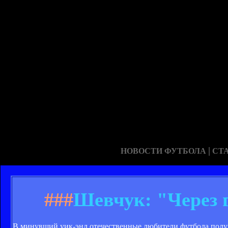
|
НОВОСТИ ФУТБОЛА
СТ
###
Шевчук: "Через г
В минувший уик-энд отечественные любители футбола получ