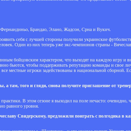
 Фернандиньо, Брандао, Элано, Жадсон, Срна и Вукич.
оявить себя с лучшей стороны получили украинские футболисты,
ловек. Один из них теперь уже экс-чемпионов страны - Вячесла
жинным бойцовским характером, что выходят на каждую игру и в
янно бьются, чтобы поддерживать репутацию команды и свое личн
и все местные игроки задействованы в национальной сборной. Ес
ны, а там, того и гляди, снова получите приглашение от трен
 практики. В этом сезоне я выходил на поле нечасто: очевидно, 
но равного уровня.
 Вячеславу Свидерскому, предложили поиграть с полгодика в к