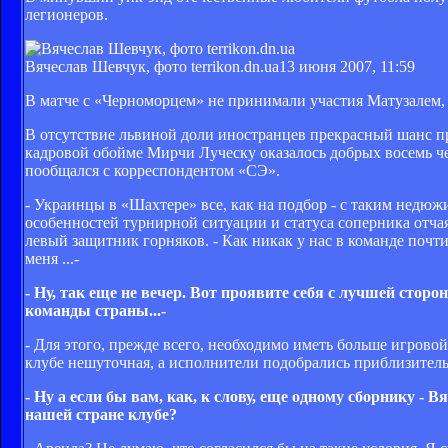
легионеров.
Вячеслав Шевчук, фото terrikon.dn.ua
13 июня 2007, 11:59
В матче с «Черноморцем» не принимали участия Матузалем,
В отсутствие львиной доли иностранцев прекрасный шанс пр
кадровой обойме Мирчи Луческу оказалось добрых восемь че
пообщался с корреспондентом «СЭ».
- Украинцы в «Шахтере» все, как на подбор - с таким недю
особенностей турнирной ситуации и статуса соперника отча
левый защитник горняков. - Как никак у нас в команде почт
меня ...-
- Ну, так еще не вечер. Вот проявите себя с лучшей сторо
команды страны...-
- Для этого, прежде всего, необходимо иметь больше игровой
клубе нешуточная, а исполнители подобрались приблизитель
- Ну а если бы вам, как, к слову, еще одному сборнику -
нашей стране клубе?