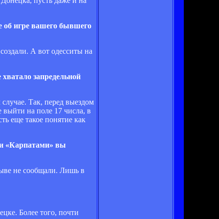
 Донецка, пусть даже и на
е об игре вашего бывшего
создали. А вот одесситы на
 хватало запредельной
 случае. Так, перед выездом
 выйти на поле 17 числа, в
сть еще такое понятие как
 и «Карпатами» вы
рыве не сообщали. Лишь в
ецке. Более того, почти