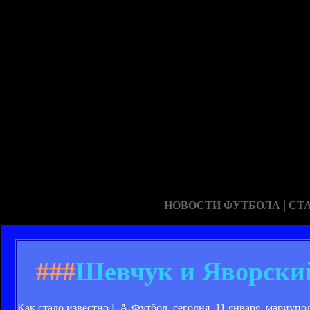
|
НОВОСТИ ФУТБОЛА
СТ
###
Шевчук и Яворский
Как стало известно UA-Футбол, сегодня, 11 января, мариу