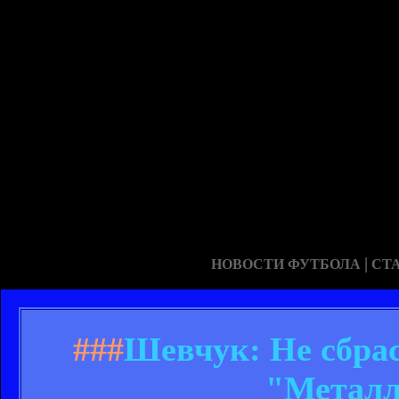
|
НОВОСТИ ФУТБОЛА
СТ
###
Шевчук: Не сбрас
"Металл