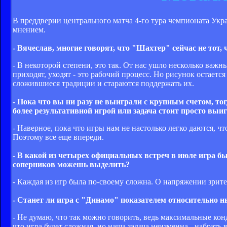
В преддверии центрального матча 4-го тура чемпионата Ук
мнением.
- Вячеслав, многие говорят, что "Шахтер" сейчас не тот, 
- В некоторой степени, это так. От нас ушло несколько важ
приходят, уходят - это рабочий процесс. Но рисунок остаетс
сложившиеся традиции и стараются поддержать их.
- Пока что вы ни разу не выиграли с крупным счетом, то
более результативной игрой или задача стоит просто вы
- Наверное, пока что игры нам не настолько легко даются, 
Поэтому все еще впереди.
- В какой из четырех официальных встреч в июле игра бы
соперников можешь выделить?
- Каждая из игр была по-своему сложна. О напряжении зрит
- Станет ли игра с "Динамо" показателем относительно 
- Не думаю, что так можно говорить, ведь максимальные конд
что игра будет сложная, но наша задача неизменна - набрать в