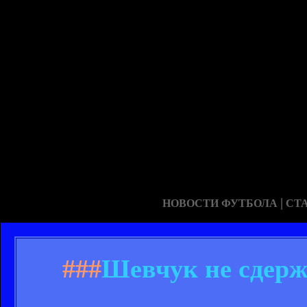
|
НОВОСТИ ФУТБОЛА
СТ
###
Шевчук не сдерж