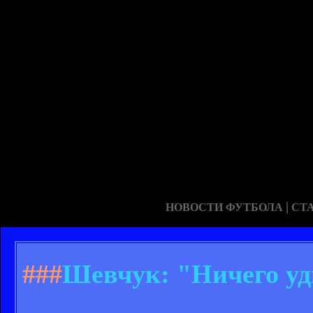
|
НОВОСТИ ФУТБОЛА
СТ
###
Шевчук: "Ничего уд