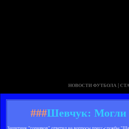
|
НОВОСТИ ФУТБОЛА
СТ
###
Шевчук: Могли 
Защитник "горняков" ответил на вопросы пресс-службы "Шах