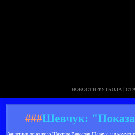
|
НОВОСТИ ФУТБОЛА
СТ
###
Шевчук: "Показа
Защитник донецкого Шахтера Вячеслав Шевчук дал коммента