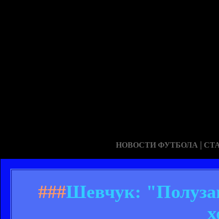
|
НОВОСТИ ФУТБОЛА
СТ
###
Шевчук: "Полузащ
х