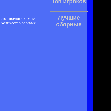
Топ игроков
Лучшие
 этот поединок. Мне
ое количество голевых
сборные