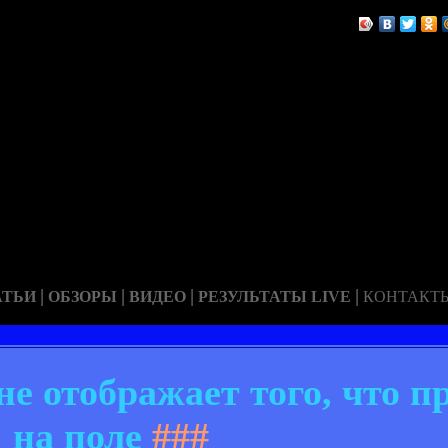
|
|
|
|
АТЬИ
ОБЗОРЫ
ВИДЕО
РЕЗУЛЬТАТЫ LIVE
КОНТАКТ
не отображает того, что п
на поле
###