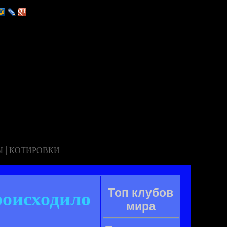
|
Ы
КОТИРОВКИ
Топ клубов
роисходило
мира