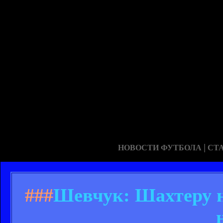
|
НОВОСТИ ФУТБОЛА
СТ
###
Шевчук: Шахтеру н