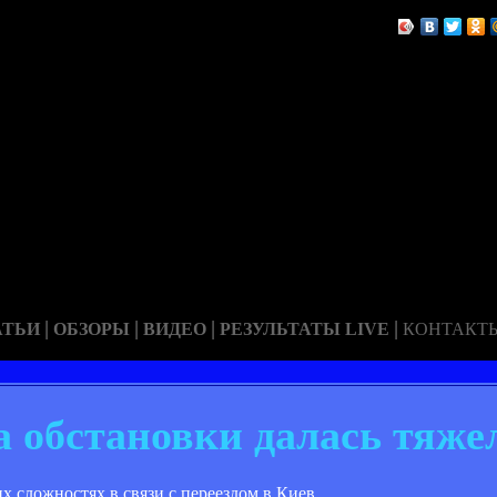
|
|
|
|
АТЬИ
ОБЗОРЫ
ВИДЕО
РЕЗУЛЬТАТЫ LIVE
КОНТАКТ
 обстановки далась тяже
 сложностях в связи с переездом в Киев.