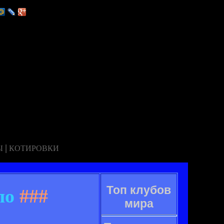
|
Ы
КОТИРОВКИ
Топ клубов
ло
###
мира