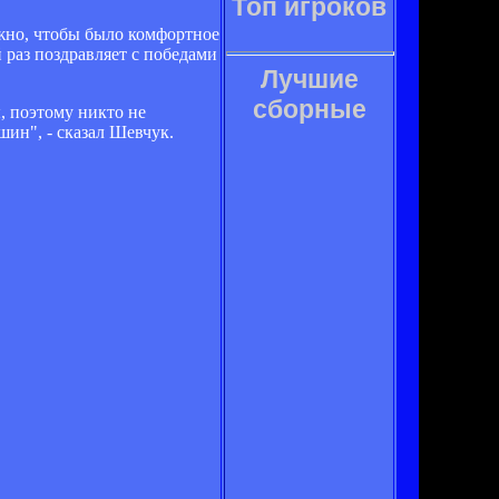
Топ игроков
нужно, чтобы было комфортное
й раз поздравляет с победами
Лучшие
сборные
, поэтому никто не
шин", - сказал Шевчук.