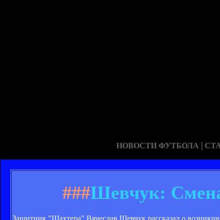
|
НОВОСТИ ФУТБОЛА
СТ
###
Шевчук: Смена
Защитник "Шахтера" Вячеслав Шевчук рассказал о возникших