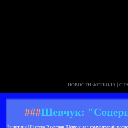
|
НОВОСТИ ФУТБОЛА
СТ
###
Шевчук: "Соперн
Защитник Шахтера Вячеслав Шевчук дал комментарий после 