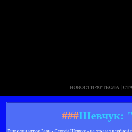
|
НОВОСТИ ФУТБОЛА
СТ
###
Шевчук: 
Еще один игрок Зари - Сергей Шевчук - не отказал клубной