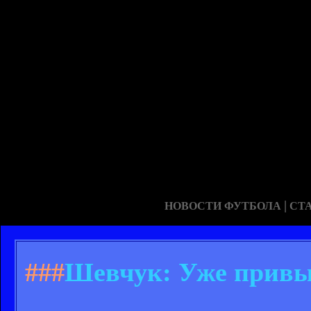
|
НОВОСТИ ФУТБОЛА
СТ
###
Шевчук: Уже привы