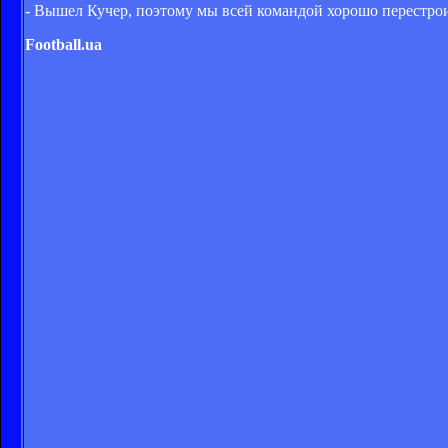
- Вышел Кучер, поэтому мы всей командой хорошо перестроил
Football.ua