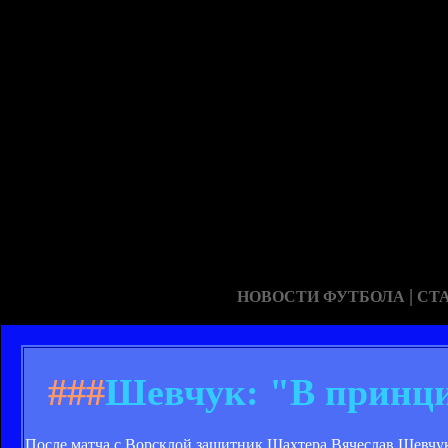
|
НОВОСТИ ФУТБОЛА
СТ
###
Шевчук: "В принци
После матча с Ворсклой защитник Шахтера Вячеслав Шевчук