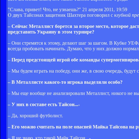
"Слава, привет! Что, не узнаешь?"
21 апреля 2011, 19:59
О двух Тайсонах защитник Шахтера поговорил с
клубной пр
– Сейчас Металлист борется за второе место, которое да
представить Украину в этом турнире?
– Они стремятся к этому, делают шаг за шагом. В Кубке УЕФ
всегда пробовать начинать. Думаю, что у них должно нормал
– Перед предстоящей игрой обе команды супермотивиро
– Мы будем играть на победу, они же, в свою очередь, будут с
– В Металлисте какого-то игрока выделяли особо?
– Мы еще вообще не анализировали Металлист, никого не в
– У них в составе есть Тайсон...-
– Да, хороший футболист.
– Его можно считать на поле опасней Майка Тайсона на р
– Я не знаю, кто такой Майк Тайсон...-