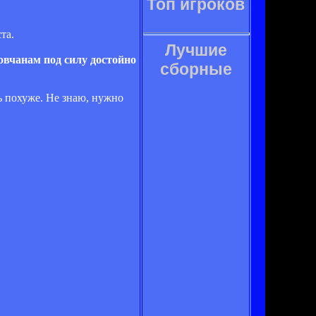
Топ игроков
та.
Лучшие
овчанам под силу достойно
сборные
ь похуже. Не знаю, нужно