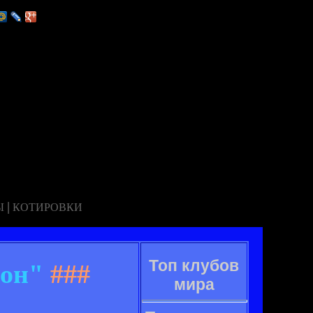
|
Ы
КОТИРОВКИ
Топ клубов
сон"
###
мира