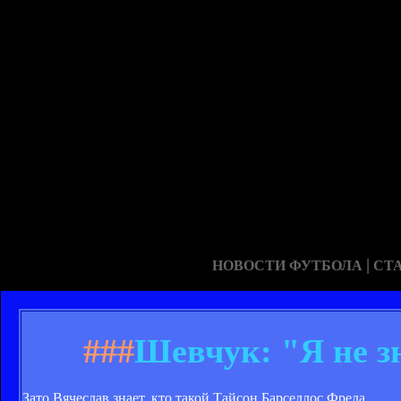
|
НОВОСТИ ФУТБОЛА
СТ
###
Шевчук: "Я не з
Зато Вячеслав знает, кто такой Тайсон Барселлос Фреда.