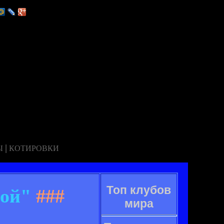
|
Ы
КОТИРОВКИ
Топ клубов
рой"
###
мира