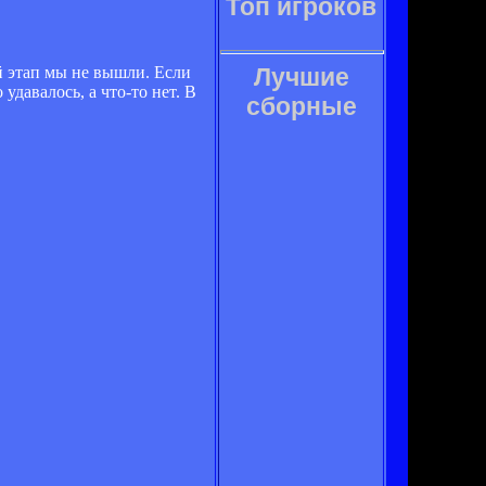
Топ игроков
й этап мы не вышли. Если
Лучшие
удавалось, а что-то нет. В
сборные