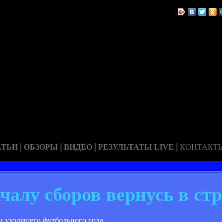
|
|
|
|
АТЬИ
ОБЗОРЫ
ВИДЕО
РЕЗУЛЬТАТЫ LIVE
КОНТАКТ
чалу сборов вернусь в ст
 уходящего футбольного года.