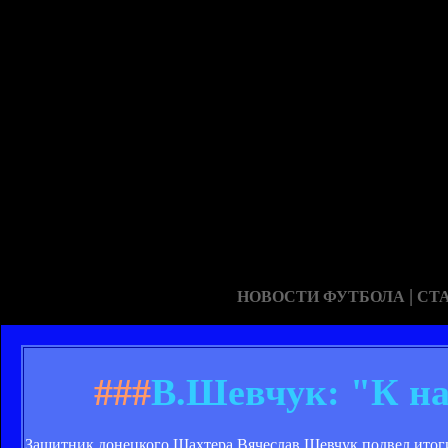
|
НОВОСТИ ФУТБОЛА
СТ
###
В.Шевчук: "К на
Защитник донецкого Шахтера Вячеслав Шевчук подвел итоги