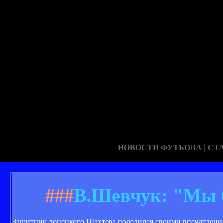
|
НОВОСТИ ФУТБОЛА
СТ
###
В.Шевчук: "Мы б
Защитник донецкого Шахтера поделился своими впечатлени