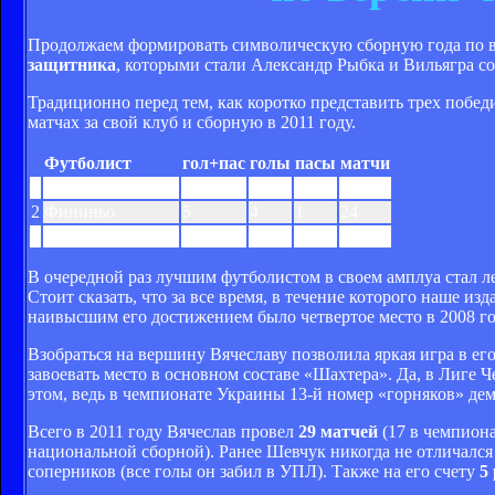
Продолжаем формировать символическую сборную года по 
защитника
, которыми стали Александр Рыбка и Вильягра со
Традиционно перед тем, как коротко представить трех побед
матчах за свой клуб и сборную в 2011 году.
Футболист
гол+пас
голы
пасы
матчи
1
Вячеслав Шевчук
8
3
5
29
2
Фининьо
5
4
1
24
3
Евгений Селин
4
1
3
47
В очередной раз лучшим футболистом в своем амплуа стал 
Стоит сказать, что за все время, в течение которого наше и
наивысшим его достижением было четвертое место в 2008 го
Взобраться на вершину Вячеславу позволила яркая игра в е
завоевать место в основном составе «Шахтера». Да, в Лиге 
этом, ведь в чемпионате Украины 13-й номер «горняков» де
Всего в 2011 году Вячеслав провел
29 матчей
(17 в чемпиона
национальной сборной). Ранее Шевчук никогда не отличался 
соперников (все голы он забил в УПЛ). Также на его счету
5