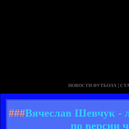
|
НОВОСТИ ФУТБОЛА
СТ
###
Вячеслав Шевчук - 
по версии 