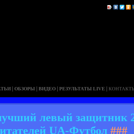
|
|
|
|
АТЬИ
ОБЗОРЫ
ВИДЕО
РЕЗУЛЬТАТЫ LIVE
КОНТАКТ
лучший левый защитник 20
читателей UA-Футбол
###