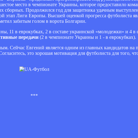
л шестое место в чемпионате Украины, которое предоставило кома
х сборных. Продолжился год для защитника удачным выступлен
ой этап Лиги Европы. Высшей оценкой прогресса футболиста яв
етил забитым голом в ворота Болгарии.
ны, 11 в еврокубках, 2 в составе украинской «молодежки» и 4 
ативные передачи
(2 в чемпионате Украины и 1 - в еврокубках).
чным. Сейчас Евгений является одним из главных кандидатов на
огласитесь, это хорошая мотивация для футболиста для того, чт
***