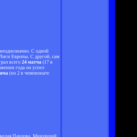
 неоднозначно. С одной
Лиги Европы. С другой, сам
грал всего
24 матча
(17 в
яжении года он успел
мяча
(по 2 в чемпионате
иколая Павлова. Минувший