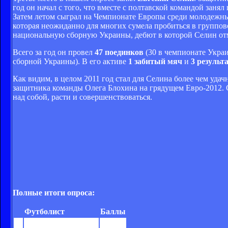
год он начал с того, что вместе с полтавской командой заня
Затем летом сыграл на Чемпионате Европы среди молодежны
которая неожиданно для многих сумела пробиться в группов
национальную сборную Украины, дебют в которой Селин отм
Всего за год он провел
47 поединков
(30 в чемпионате Украи
сборной Украины). В его активе
1 забитый мяч
и
3 результ
Как видим, в целом 2011 год стал для Селина более чем уда
защитника команды Олега Блохина на грядущем Евро-2012. С
над собой, расти и совершенствоваться.
Полные итоги опроса:
Футболист
Баллы
1
Вячеслав Шевчук
940