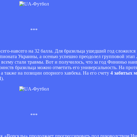
***
 всего-навсего на 32 балла. Для бразильца ушедший год сложился
пионата Украины, а осенью успешно преодолел групповой этап 
й всему стали травмы. Вот и получилось, что за год Фининьо наи
оинств бразильца можно отметить его универсальность. На прот
, а также на позиции опорного хавбека. На его счету
4 забитых 
).
***
ик «Ворсклы» продолжает прогрессировать под руководством Н