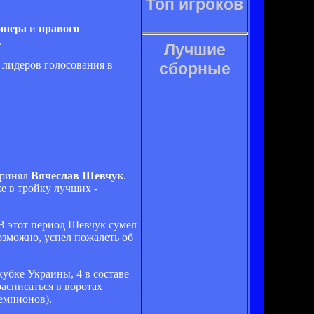
Топ игроков
ипера
и
правого
.
Лучшие
 лидеров голосования в
сборные
принял
Вячеслав Шевчук
.
же в тройку лучших -
В этот период Шевчук сумел
озможно, успел пожалеть об
убке Украины, 4 в составе
асписаться в воротах
емпионов).