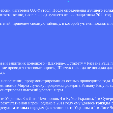
версии читателей UA-Футбол. После определения
лучшего голк
ответственно, настал черед лучшего левого защитника 2011 года
ителей, приведем сводную таблицу, в которой учтены показатели
левый защитник донецкого «Шахтера». Эстафету у Развана Раца 
здание проводит итоговые опросы, Шевчук никогда не попадал да
ду.
го исполнении, продемонстрированная осенью прошедшего года. 
Чемпионов Мирча Луческу продолжал доверять Развану Рацу и, в
монстрировал высокий уровень игры.
те Украины, 3 в Лиге Чемпионов, 4 в Кубке Украины, 1 в Суперк
результативной игрой, однако в 2011 году ему удалось
трижды
р
 результативных передач
(4 в чемпионате Украины и 1 в Лиге Ч