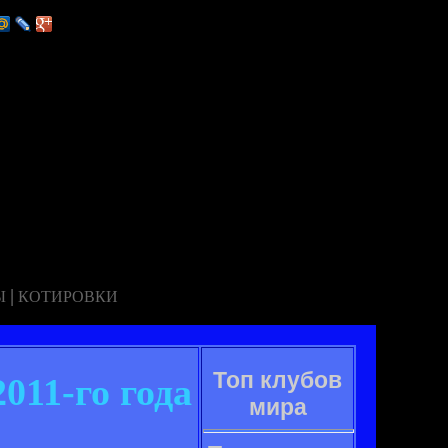
|
Ы
КОТИРОВКИ
Топ клубов
11-го года
мира