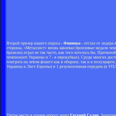
Второй призер нашего опроса -
Фининьо
- отстал от лидера
стороны, «Металлист» вновь завоевал бронзовые медали чем
бразилец играл не так часто, как того хотелось бы. Причино
чемпионате Украины и 7 - в еврокубках). Среди многих дост
поиграть на левом фланге как в обороне, так и в полузащите
Украины и Лиге Европы) и 1 результативная передача (в УПЛ
Третье место в нашем опросе занял
Евгений Селин
. Защитн