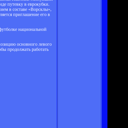
нде путевку в еврокубки.
ием в составе «Ворсклы»,
ляется приглашение его в
в футболке национальной
 позицию основного левого
обы продолжать работать