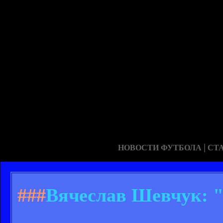
|
НОВОСТИ ФУТБОЛА
СТ
###
Вячеслав Шевчук: "Ч