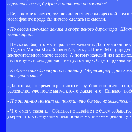
вероятнее всего, будущего партнера по команде?
- Ее, как мне кажется, лучше оценят тренеры одесской кома
моем фланге вроде бы ничего сделать не смогли.
- По словам экс-наставника и спортивного директора "Шах
мотивации...
- Не сказал бы, что мы играли без желания. Да и мотивацию
в Одессу Мирча Михайлович (Луческу. - Прим. М.С.) предупр
заключительном матче сезона. А потому каждый из нас выходи
честь клуба, и оно для нас - не пустой звук. Спустя рукава ни
- К объявлению диктора по стадиону "Черноморец", расска
прислушивались?
- Да что вы, во время игры никто из футболистов ничего п
раздевалке, уже после матча кто-то сказал, что "Динамо" побед
- И в этот-то момент вы поняли, что больше не являетесь 
- Что я могу сказать... Обидно, но давайте не будем забыват
уверен, что в следующем чемпионате мы возьмем реванш у ки