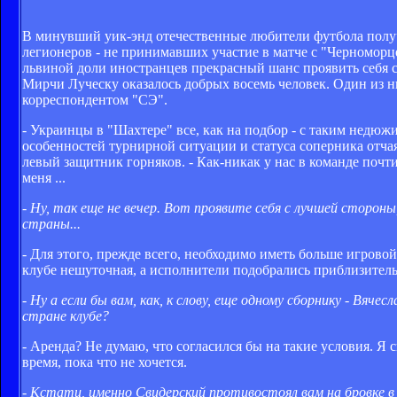
В минувший уик-энд отечественные любители футбола получ
легионеров - не принимавших участие в матче с "Черноморц
львиной доли иностранцев прекрасный шанс проявить себя с
Мирчи Луческу оказалось добрых восемь человек. Один из н
корреспондентом "СЭ".
- Украинцы в "Шахтере" все, как на подбор - с таким недю
особенностей турнирной ситуации и статуса соперника отча
левый защитник горняков. - Как-никак у нас в команде почт
меня ...
- Ну, так еще не вечер. Вот проявите себя с лучшей сторон
страны...
- Для этого, прежде всего, необходимо иметь больше игровой
клубе нешуточная, а исполнители подобрались приблизитель
- Ну а если бы вам, как, к слову, еще одному сборнику - Вяче
стране клубе?
- Аренда? Не думаю, что согласился бы на такие условия. Я с
время, пока что не хочется.
- Кстати, именно Свидерский противостоял вам на бровке в