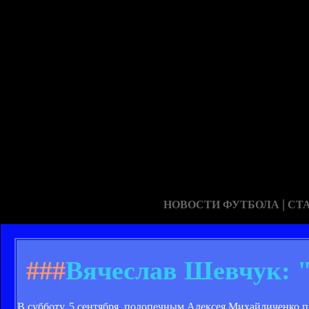
|
НОВОСТИ ФУТБОЛА
СТ
###
Вячеслав Шевчук: "
В субботу, 5 сентября, подопечным Алексея Михайличенко п