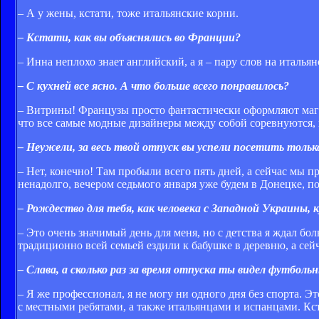
– А у жены, кстати, тоже итальянские корни.
– Кстати, как вы объяснялись во Франции?
– Инна неплохо знает английский, а я – пару слов на итальян
– С кухней все ясно. А что больше всего понравилось?
– Витрины! Французы просто фантастически оформляют магаз
что все самые модные дизайнеры между собой соревнуются, к
– Неужели, за весь твой отпуск вы успели посетить толь
– Нет, конечно! Там пробыли всего пять дней, а сейчас мы 
ненадолго, вечером седьмого января уже будем в Донецке, п
– Рождество для тебя, как человека с Западной Украины, 
– Это очень значимый день для меня, но с детства я ждал б
традиционно всей семьей ездили к бабушке в деревню, а сей
– Слава, а сколько раз за время отпуска ты видел футболь
– Я же профессионал, я не могу ни одного дня без спорта. 
с местными ребятами, а также итальянцами и испанцами. Кстат