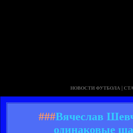
|
НОВОСТИ ФУТБОЛА
СТ
###
Вячеслав Шевч
одинаковые ша