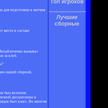
Топ игроков
ы для подготовки к матчам
Лучшие
сборные
т место в составе
 Михайличенко вызывал
и за клуб.
ы?
рии нашей сборной,
хин был великим
елезной дисциплины и
рядок бьет класс. Во многом