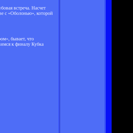
убовая встреча. Насчет
ве с «Оболонью», которой
ом», бывает, что
вимся к финалу Кубка