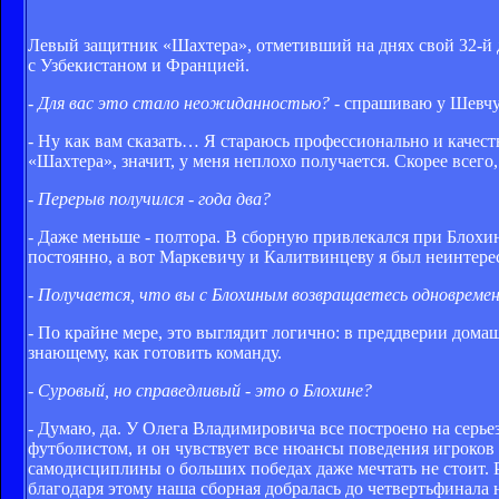
Левый защитник «Шахтера», отметивший на днях свой 32-й 
с Узбекистаном и Францией.
- Для вас это стало неожиданностью?
- спрашиваю у Шевчу
- Ну как вам сказать… Я стараюсь профессионально и качест
«Шахтера», значит, у меня неплохо получается. Скорее всег
- Перерыв получился - года два?
- Даже меньше - полтора. В сборную привлекался при Блохи
постоянно, а вот Маркевичу и Калитвинцеву я был неинтерес
- Получается, что вы с Блохиным возвращаетесь одновремен
- По крайне мере, это выглядит логично: в преддверии дом
знающему, как готовить команду.
- Суровый, но справедливый - это о Блохине?
- Думаю, да. У Олега Владимировича все построено на серь
футболистом, и он чувствует все нюансы поведения игроков
самодисциплины о больших победах даже мечтать не стоит. Р
благодаря этому наша сборная добралась до четвертьфинала 