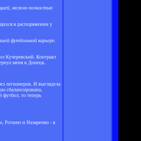
нцией, можно полностью
ящихся в распоряжении у
вашей футбольной карьере.
сил Кучеревский. Контракт
ернул меня в Донецк.
без легионеров. И выглядела
ошо сбалансирована,
 футбол, то теперь
о, Ротаню и Назаренко - в