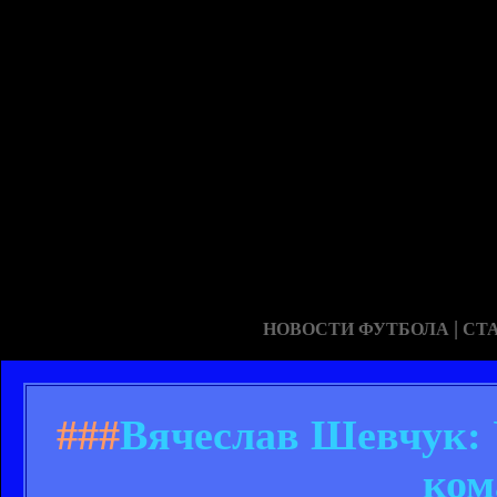
|
НОВОСТИ ФУТБОЛА
СТ
###
Вячеслав Шевчук: 
ком