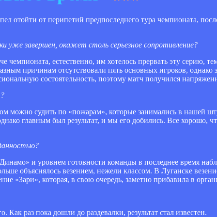
пел отойти от перипетий предпоследнего тура чемпионата, посл
ки уже завершен, окажет столь серьезное сопротивление?
че чемпионата, естественно, им хотелось прервать эту серию, тем
 разным причинам отсутствовали пять основных игроков, однако
сиональную состоятельность, поэтому матч получился напряже
т?
этом можно судить по «пожарам», которые занимались в нашей ш
однако главным был результат, и мы его добились. Все хорошо, ч
иданностью?
Динамо» и уровнем готовности команды в последнее время набл
ольше объяснялось везением, нежели классом. В Луганске везение
ние «Зари», которая, в свою очередь, заметно прибавила в орга
. Как раз пока дошли до раздевалки, результат стал известен.