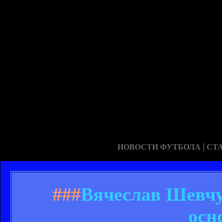
|
НОВОСТИ ФУТБОЛА
СТ
###
Вячеслав Шевчу
осн