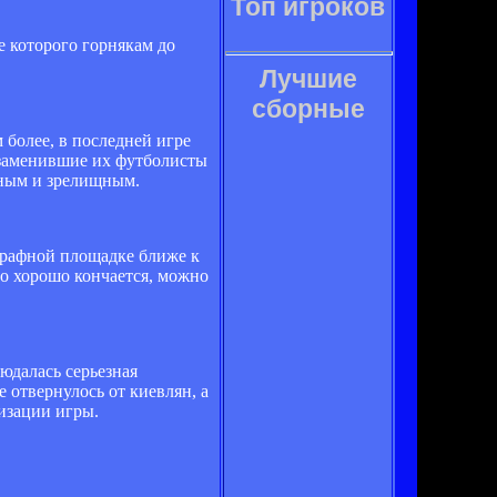
Топ игроков
е которого горнякам до
Лучшие
сборные
 более, в последней игре
 заменившие их футболисты
нным и зрелищным.
трафной площадке ближе к
то хорошо кончается, можно
юдалась серьезная
 отвернулось от киевлян, а
низации игры.