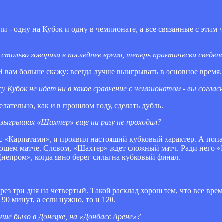
и - одну на Кубок и одну в чемпионате, а все связанные с этим 
только говорили в последнее время, теперь практически сведен
. Я вам больше скажу: всегда лучше выигрывать в основное время.
у Кубок не идет ни в какое сравнение с чемпионатом - вы согла
лательно, как и в прошлом году, сделать дубль.
розыгрышах «Шахтер» еще ни разу не проходил?
е с «Карпатами», и проявил настоящий кубковый характер. А по
ющем матче. Словом, «Шахтер» ждет сложный матч. Ради него 
непром», когда явно берег силы на кубковый финал.
ез три дня на четвертый. Такой расклад хорош тем, что все врем
0 минут, а если нужно, то и 120.
учше было в Донецке, на «Донбасс Арене»?