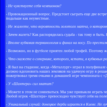
- Не чувствуете себя чемпионом?
- Провокационный вопрос. Предстоит сыграть еще две встреч
подальше как неуместные.
- Не жалеете, что вероятность золотого матча, о котором с
- Зачем жалеть? Как распорядилась судьба - так тому и быть
- Вполне кубковая терминология и финал на носу. По престиж
- Возможно, но в футболе приятен любой трофей. Поэтому же
- Что скажете о сопернике, которого, кстати, в кубковых 
- Я был на стадионе, когда «Металлург» играл в полуфинал
должно вдохновить наших земляков на удачную игру в реша
пожертвовал тремя очками в домашней игре чемпионата с «Д
-
У «Шахтера» сил хватит?
- Можете в этом не сомневаться. Мы уже привыкли играть чер
Любой игрок «Шахтера» превосходно чувствует себя на поле 9
- Уникальный случай: донецкое дерби играется в Киеве. Не л