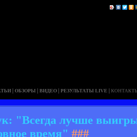
|
|
|
|
АТЬИ
ОБЗОРЫ
ВИДЕО
РЕЗУЛЬТАТЫ LIVE
КОНТАКТ
к: "Всегда лучше выигры
овное время"
###