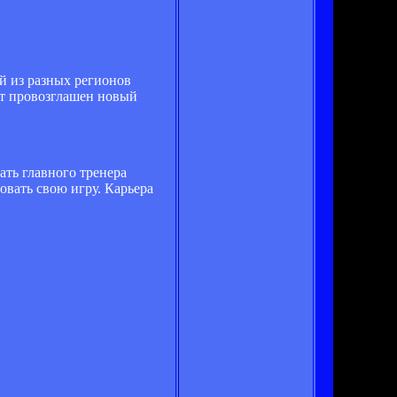
ей из разных регионов
дет провозглашен новый
вать главного тренера
овать свою игру. Карьера