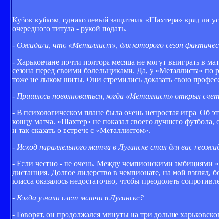
Кубок кубком, однако левый защитник «Шахтера» вряд ли ус
очередного титула - рукой подать.
- Ожидали, что «Металлист», для которого сезон фактичес
- Харьковчане почти полтора месяца не могут выиграть в мат
сезона перед своими болельщиками. Да, у «Металлиста» по
тоже не лыком шиты. Они стремились доказать свою профес
- Пришлось поволноваться, когда «Металлист» открыл сче
- В психологическом плане была очень непростая игра. Об 
концу матча. «Шахтер» не показал своего лучшего футбола, 
и так сказать о встрече с «Металлистом».
- Исход параллельного матча в Луганске стал для вас неож
- Если честно - не очень. Между чемпионскими амбициями «
дистанция. Долгое лидерство в чемпионате, на мой взгляд, б
класса оказалось недостаточно, чтобы преодолеть сопротивле
-
Когда узнали счет матча в Луганске?
- Говорят, он продолжался минуты на три дольше харьковского