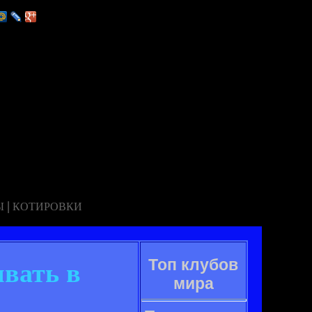
|
Ы
КОТИРОВКИ
Топ клубов
вать в
мира