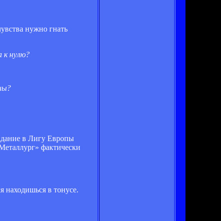
чувства нужно гнать
а к нулю?
сны?
падание в Лигу Европы
«Металлург» фактически
я находишься в тонусе.