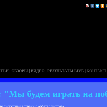
|
|
|
|
АТЬИ
ОБЗОРЫ
ВИДЕО
РЕЗУЛЬТАТЫ LIVE
КОНТАКТ
 "Мы будем играть на по
не субботней встречи с «Металлистом».