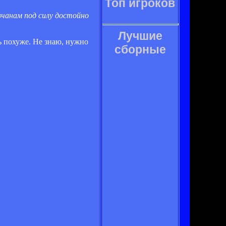
Топ игроков
вчанам под силу достойно
Лучшие
ь похуже. Не знаю, нужно
сборные