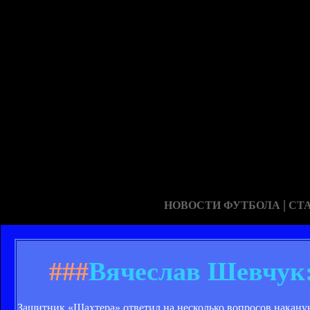
|
НОВОСТИ ФУТБОЛА
СТ
###
Вячеслав Шевчук:
Защитник «Шахтера» ответил на несколько вопросов накану