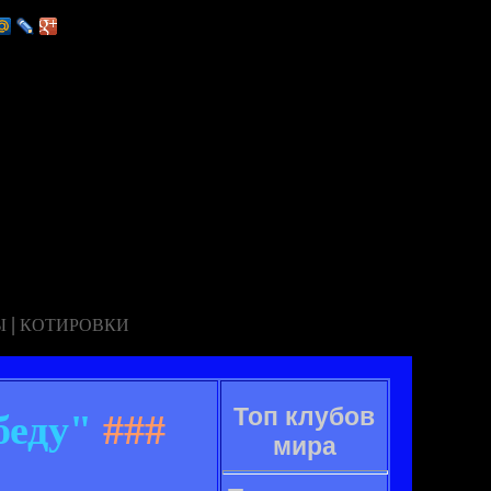
|
Ы
КОТИРОВКИ
Топ клубов
беду"
###
мира