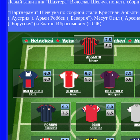
Левый защитник "Шахтера" Вячеслав Шевчук попал в сбор
"Партнерами" Шевчука по сборной стали Кристиан Аббьяти 
("Аустрия"), Арьен Роббен ("Бавария"), Месут Озил ("Арсе
("Боруссия") и Златан Ибрагимович (ПСЖ).