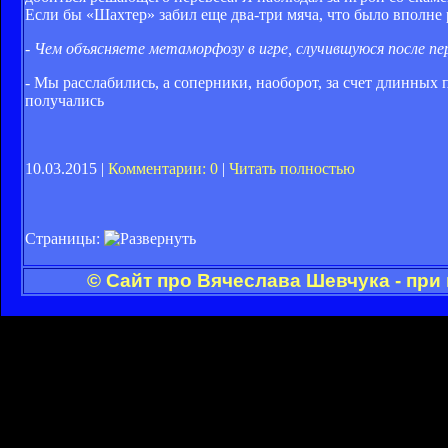
Если бы «Шахтер» забил еще два-три мяча, что было вполне 
- Чем объясняете метаморфозу в игре, случившуюся после п
- Мы расслабились, а соперники, наоборот, за счет длинных
получались
10.03.2015 |
Комментарии: 0
|
Читать полностью
Страницы:
© Сайт про Вячеслава Шевчука - при