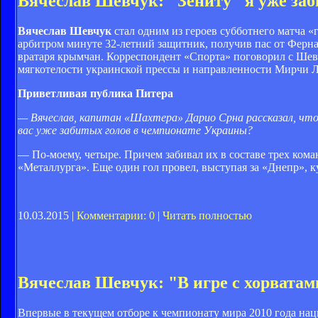
Вячеслав Шевчук: "Зениту" я уже за
Вячеслав Шевчук
стал одним из героев субботнего матча 
арбитром минуте 32-летний защитник, получив пас от Ферна
вратаря крымчан. Корреспондент «Спорта» поговорил с Шевч
мягкотелости украинской прессы и направленности Мирчи Л
Приветливая публика Питера
— Вячеслав, капитан «Шахтера» Дарио Срна рассказал, что п
вас уже забитых голов в чемпионате Украины?
— По-моему, четыре. Причем забивал их в составе трех кома
«Металлурга». Еще один гол провел, выступая за «Днепр», ку
10.03.2015 |
Комментарии: 0
|
Читать полностью
Вячеслав Шевчук: "В игре с хорватам
Впервые в текущем отборе к чемпионату мира 2010 года нац