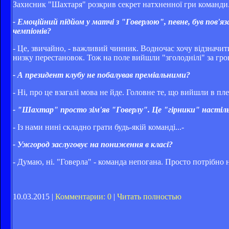
Захисник "Шахтаря" розкрив секрет натхненної гри команди
- Емоційний підйом у матчі з "Говерлою", певне, був пов'яз
чемпіонів?
- Це, звичайно, - важливий чинник. Водночас хочу відзначити
низку перестановок. Тож на поле вийшли "зголоднілі" за гро
- А президент клубу не побалував преміальними?
- Ні, про це взагалі мова не йде. Головне те, що вийшли в пл
- "Шахтар" просто зім'яв "Говерлу". Це "гірники" настіл
- Із нами нині складно грати будь-якій команді...-
- Ужгород заслуговує на пониження в класі?
- Думаю, ні. "Говерла" - команда непогана. Просто потрібно 
10.03.2015 |
Комментарии: 0
|
Читать полностью