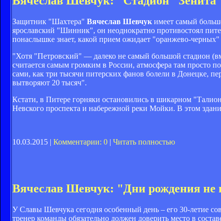
Вячеслав Шевчук: "Стадион "Зенита"
Защитник "Шахтера"
Вячеслав Шевчук
имеет самый большо
ярославский "Шинник", он неоднократно противостоял питер
понаслышке знает, какой прием ожидает "оранжево-черных" 
"Хотя "Петровский" — далеко не самый большой стадион (вм
считается самым громким в России, атмосфера там просто 
сами, как три тысячи питерских фанов болели в Донецке, пе
вытворяют 20 тысяч".
Кстати, в Питере горняки остановились в шикарном "Талио
Невского проспекта и набережной реки Мойки. В этом здани
10.03.2015 |
Комментарии: 0
|
Читать полностью
Вячеслав Шевчук: "Дни рождения не
У Славы Шевчука сегодня особенный день – его 30-летие с
тренер команды обязательно должен доверить место в состав